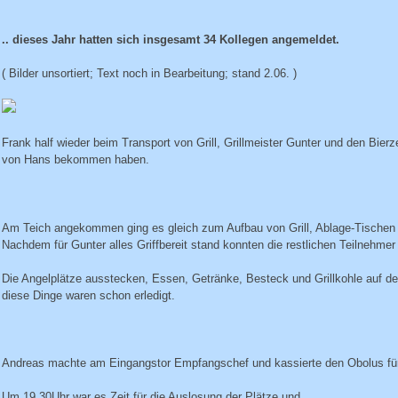
.. dieses Jahr hatten sich insgesamt 34 Kollegen angemeldet.
( Bilder unsortiert; Text noch in Bearbeitung; stand 2.06. )
Frank half wieder beim Transport von Grill, Grillmeister Gunter und den Bierze
von Hans bekommen haben.
Am Teich angekommen ging es gleich zum Aufbau von Grill, Ablage-Tischen u
Nachdem für Gunter alles Griffbereit stand konnten die restlichen Teilnehmer 
Die Angelplätze ausstecken, Essen, Getränke, Besteck und Grillkohle auf de
diese Dinge waren schon erledigt.
Andreas machte am Eingangstor Empfangschef und kassierte den Obolus für
Um 19.30Uhr war es Zeit für die Auslosung der Plätze und